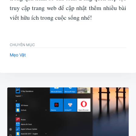
truy cập trang web để cập nhật thêm nhiều bài
viết hữu ích trong cuộc sống nhé!
CHUYÊN MỤC
Mẹo Vặt
Điều
hướng
bài
viết