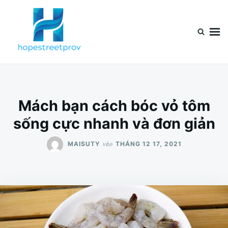
Nhảy
Tìm
đến
kiếm
nội
cho:
dung
Mách bạn cách bóc vỏ tôm
sống cực nhanh và đơn giản
vào
MAISUTY
THÁNG 12 17, 2021