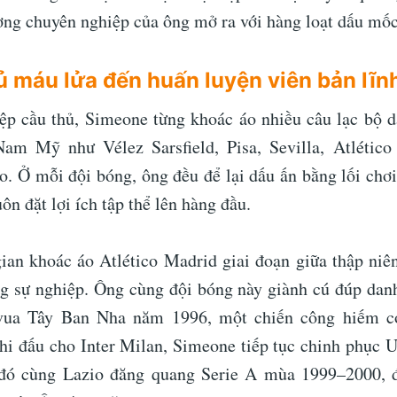
ờng chuyên nghiệp của ông mở ra với hàng loạt dấu mố
ủ máu lửa đến huấn luyện viên bản lĩn
ệp cầu thủ, Simeone từng khoác áo nhiều câu lạc bộ d
am Mỹ như Vélez Sarsfield, Pisa, Sevilla, Atlético 
o. Ở mỗi đội bóng, ông đều để lại dấu ấn bằng lối chơi
ôn đặt lợi ích tập thể lên hàng đầu.
ian khoác áo Atlético Madrid giai đoạn giữa thập niê
ng sự nghiệp. Ông cùng đội bóng này giành cú đúp dan
ua Tây Ban Nha năm 1996, một chiến công hiếm có
hi đấu cho Inter Milan, Simeone tiếp tục chinh phụ
 đó cùng Lazio đăng quang Serie A mùa 1999–2000, đ