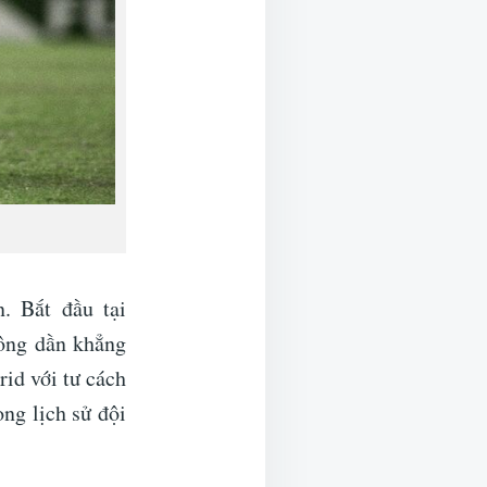
. Bắt đầu tại
 ông dần khẳng
id với tư cách
ng lịch sử đội