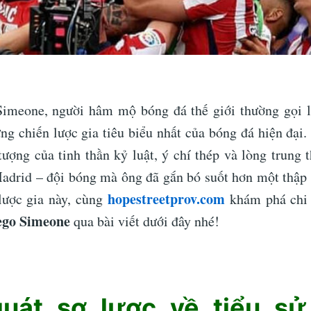
imeone, người hâm mộ bóng đá thế giới thường gọi l
ng chiến lược gia tiêu biểu nhất của bóng đá hiện đại.
tượng của tinh thần kỷ luật, ý chí thép và lòng trung t
Madrid – đội bóng mà ông đã gắn bó suốt hơn một thập 
hopestreetprov.com
lược gia này, cùng
khám phá chi 
iego Simeone
qua bài viết dưới đây nhé!
quát sơ lược về tiểu sử