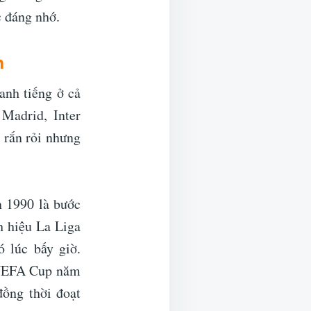
c đáng nhớ.
h
anh tiếng ở cả
Madrid, Inter
 rắn rỏi nhưng
n 1990 là bước
h hiệu La Liga
 lúc bấy giờ.
c UEFA Cup năm
ồng thời đoạt