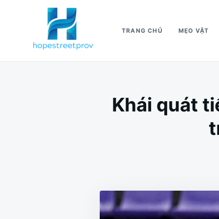
Nhảy
Tìm
đến
kiếm
TRANG CHỦ
MẸO VẶT
nội
cho:
dung
Khái quát t
t