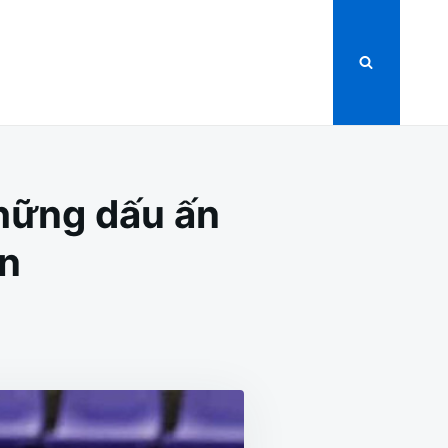
Những dấu ấn
ân