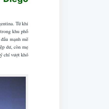
entina. Từ khi
 trong khu phố
hi đấu mạnh mẽ
iệp dư, còn mẹ
 ý chí vượt khó