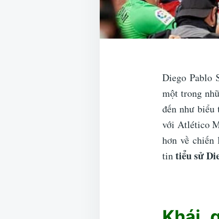
Diego Pablo S
một trong nhữ
đến như biểu 
với Atlético 
hơn về chiến 
tiểu sử D
tin
Khái 