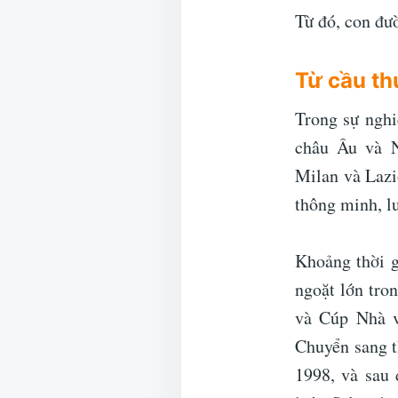
Từ đó, con đư
Từ cầu th
Trong sự nghi
châu Âu và N
Milan và Lazi
thông minh, lu
Khoảng thời g
ngoặt lớn tro
và Cúp Nhà v
Chuyển sang t
1998, và sau