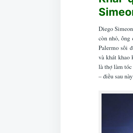
Simeo
Diego Simeone
còn nhỏ, ông 
Palermo sôi đ
và khát khao 
là thợ làm tóc
– điều sau này