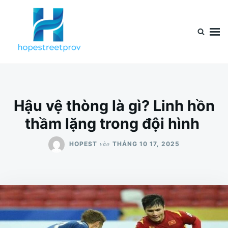
Nhảy
Tìm
đến
kiếm
nội
cho:
dung
Hậu vệ thòng là gì? Linh hồn
thầm lặng trong đội hình
vào
HOPEST
THÁNG 10 17, 2025