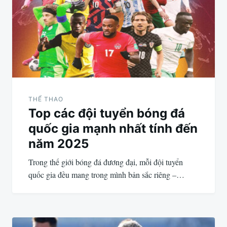
bài
viết
THỂ THAO
Top các đội tuyển bóng đá
quốc gia mạnh nhất tính đến
năm 2025
Trong thế giới bóng đá đương đại, mỗi đội tuyển
quốc gia đều mang trong mình bản sắc riêng –…