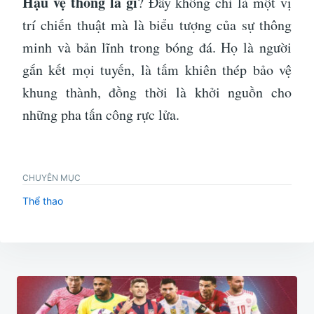
Hậu vệ thòng là gì
? Đây không chỉ là một vị
trí chiến thuật mà là biểu tượng của sự thông
minh và bản lĩnh trong bóng đá. Họ là người
gắn kết mọi tuyến, là tấm khiên thép bảo vệ
khung thành, đồng thời là khởi nguồn cho
những pha tấn công rực lửa.
CHUYÊN MỤC
Thể thao
Điều
hướng