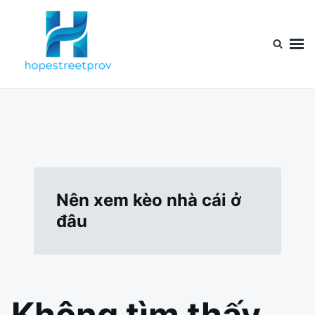
Nhảy
Tìm
đến
kiếm
nội
cho:
dung
Nên xem kèo nhà cái ở
đâu
Không tìm thấy